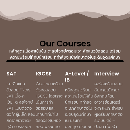
Our Courses
หลักสูตรเนื้อหาเข้มข้น ตะลุยโจทย์พร้อมเจาะลึกแนวข้อสอบ เตรียม
ความพร้อมให้กับนักเรียน ที่กำลังจะเข้าศึกษาต่อในระดับอุดมศึกษา
SAT
IGCSE
A-Level /
Interview
IB
เจาะลึกแนว
Course เตรียม
คอร์สเตรียมสอบ
ข้อสอบ *New
ตัวก่อนสอบ
หลักสูตรเตรียม
สัมภาษณ์ภาษา
SAT เนื้อหา
IGCSE โดยเราจะ
ความพร้อมให้กับ
อังกฤษ โดย
เข้ม+ตะลุยโจทย์
เน้นการทำ
นักเรียน ที่กำลัง
อาจารย์อินเตอร์
SAT แบบตัวต่อ
ข้อสอบ และ
จะเข้าศึกษาต่อใน
จุฬา เหมาะสำหรับ
ตัว/กลุ่มเล็ก สอน
เทคนิคที่นำไป
ระดับอุดมศึกษา
ผู้เตรียมศึกษาต่อ
สดโดยอาจารย์
ใช้ได้จริงในห้อง
ใน ประเทศ
ระดับป.ตรี –
จุฬา รับรองผล
สอบ พร้อมกับ
อังกฤษ ประกอบ
ป.เอก ทั้งจุฬา