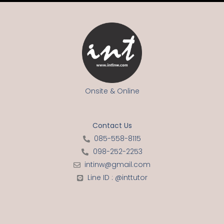
Onsite & Online
Contact Us
085-558-8115
098-252-2253
intinw@gmail.com
Line ID : @inttutor