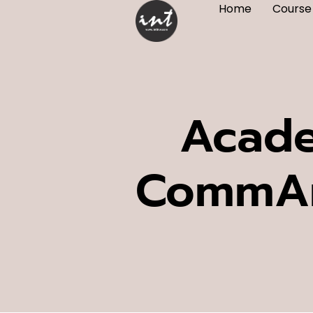
Home
Course
Acade
CommArt