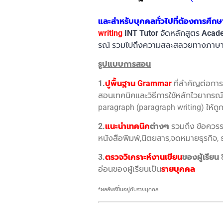
และสำหรับบุคคลทั่วไปที่ต้องการศึกษ
writing
INT Tutor
จัดหลักสูตร
Acade
รณ์ รวมไปถึงความสละสลวยทางภาษา ซึ
รูปแบบการสอน
1.
ปูพื้นฐาน Grammar
ที่สำคัญต่อการ
สอนเทคนิคและวิธีการใช้หลักไวยากรณ์
paragraph (paragraph writing) ให้ถูก
2.
แนะนำเทคนิค
ต่างๆ
รวมถึง ข้อควรระ
หนังสือพิมพ์,นิตยสาร,จดหมายธุรกิจ, 
3.
ตรวจวิเคราะห์งานเขียน
ของผู้เรียน
ซ
อ่อนของผู้เรียนเป็น
รายบุคคล
*ผลลัพธ์ขึ้นอยู่กับรายบุคคล