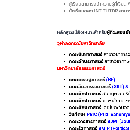
ผู้เรียนสามารถนำความรู้ที่เรียน
นักเรียนของ INT TUTOR สาม
หลักสูตรนี้ยังเหมาะสำหรับ
ผู้ที่จะ
สอบข้
จุฬาลงกรณ์มหาวิทยาลัย
คณะนิเทศศาสตร์
สาขาวิชาการจ
คณะอักษรศาสตร์
สาขาวิชาภาษ
มหาวิทยาลัยธรรมศาสตร์
คณะ
เศรษฐศาสตร์
(BE)
คณะ
วิศวกรรมศาสตร์
(SIIT) &
คณะ
ศิลปศาสตร์
อังกฤษ อเมริ
คณะศิลปศาสตร์
ภาษาอังกฤษเพื
คณะศิลปศาสตร์
เอเชียตะวันออ
จีนศึกษา
PBIC (Pridi Banomyo
คณะวารสารศาสตร์
BJM
(Jou
คณะรัฐศาสตร์
BMIR (Political