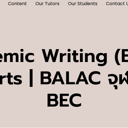
Content
Our Tutors
Our Students
Contact 
mic Writing (
s | BALAC จุฬา
BEC