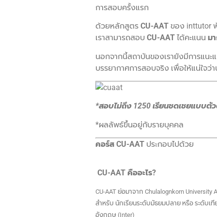
การสอบครั้งแรก
ด้วยหลักสูตร
CU-AAT
ของ inttutor พ
เราสามารถสอบ
CU-AAT
ได้คะแนน
มา
นอกจากนี้สถาบันของเรายังมีการแนะ
บรรยากาศการสอบจริง เพื่อให้แน่ใจว่านั
*สอบไม่ถึง 1250 เรียนชดเชยแบบตัวต
*ผลลัพธ์ขึ้นอยู่กับรายบุคคล
คอร์ส
CU-AAT
ประกอบไปด้วย
CU-AAT คืออะไร?
CU-AAT ย่อมาจาก Chulalognkorn University
สำหรับ นักเรียนระดับมัธยมปลาย หรือ ระดับเท
อังกฤษ (Inter)