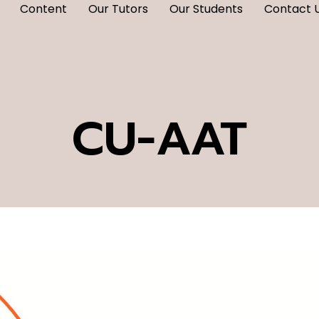
Content
Our Tutors
Our Students
Contact 
CU-AAT