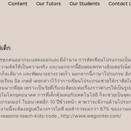
Content
Our Tutors
Our Students
Contact 
เด็ก
 เด็กๆทุกคนอยากจะแสดงออกและมีอำนาจ การหัดเขียนโปรแกรมเป็น
วามคิดให้เป็นความจริง และนอกจากนี้ยังเผยแพร่ทางอินเตอร์เน็ตใ
ต่เด็กก็จะดีมาก และพัฒนาอย่างรวดเร็ว นอกจากนี้ภาษาโปรแกรม ย
นวัยเรียน บิล เกตส์ เคยกล่าวไว้ว่าการเขียนโปรแกรมช่วยให้เราคิ
มมากที่สุด เพราะเป็นวัยที่เริ่มปะติดปะต่อเรื่องราวต่างๆให้เป็นร
ียบในโลกยุคอนาคต การที่เด็กคุ้นเคยกับเทคโนโลยี ก็จะช่วยเป็นจุด
รแกรมเมอร์ ในอนาคตอีก 10 ปีข้างหน้า คาดว่าจะมีงานด้านโปรแกร
งานนี้จะต้องอยู่แต่ในวงการไอที ผลสำรวจบอกว่า 67% ของงานเหล
ly/5-reasons-teach-kids-code , http://www.wegointer.com/